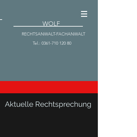
F
WOLF
R
ECHTSANWALT-FACHANWALT
Tel.:
0361-710 120 80
Aktuelle Rechtsprechung